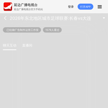
延边广播电视台
登录
打开APP
延边广播电视台官方手机站
2026年东北地区城市足球联赛:长春vs大连
首页
推荐
经济
延边新闻
社会
已结束
广告制作运营工作室
1579人看过
短视频
红石榴
延边特色
广传
聊天互动
直播间
人大
融媒直播
政协
县市
纪委监委
专题
文体
国内
交通文艺广播
延边卫健
延边医保
延边医院
延边商务
延边好就业
VR
直播点播